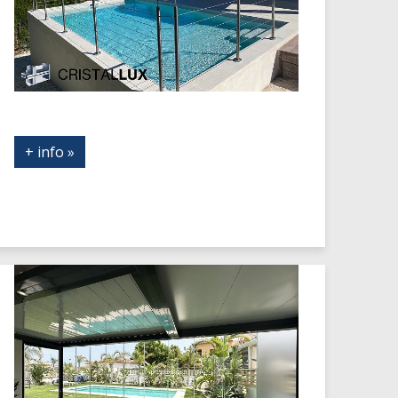
+ info »