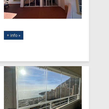
+ info »