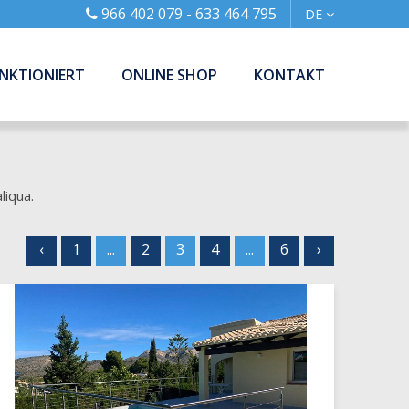
966 402 079 - 633 464 795
DE
NKTIONIERT
ONLINE SHOP
KONTAKT
liqua.
‹
1
...
2
3
4
...
6
›