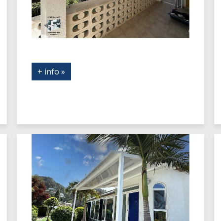
+ info »