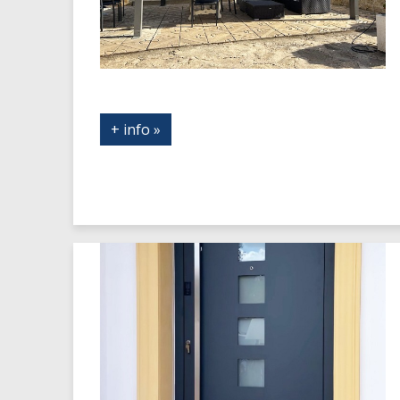
+ info »