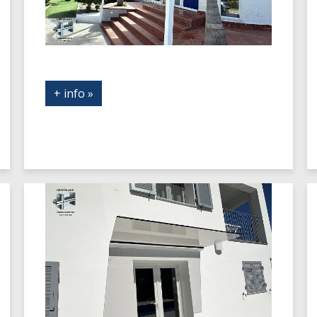
+ info »