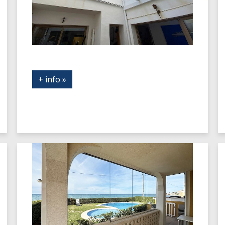
+ info »