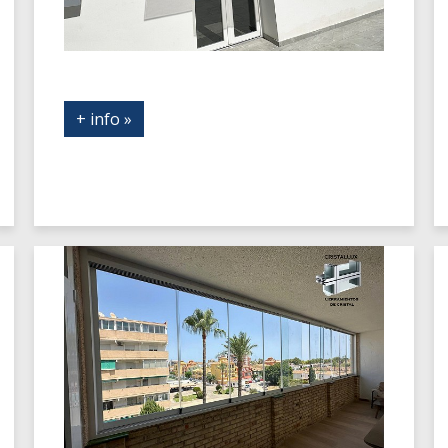
+ info »