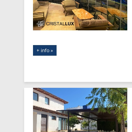
+ info »