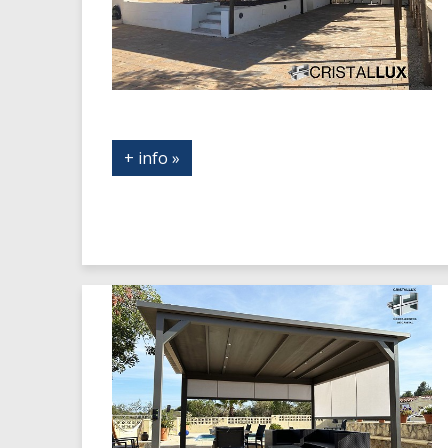
+ info »