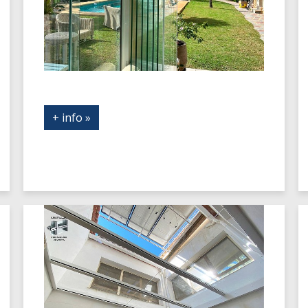
+ info »