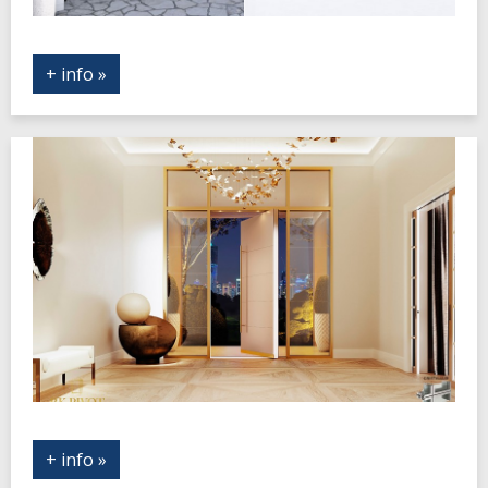
+ info »
+ info »