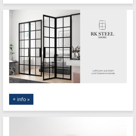
+ info »