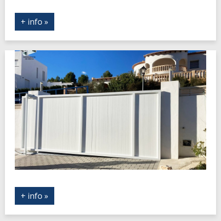
+ info »
+ info »