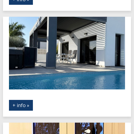
+ info »