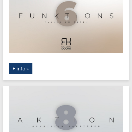
+ info »